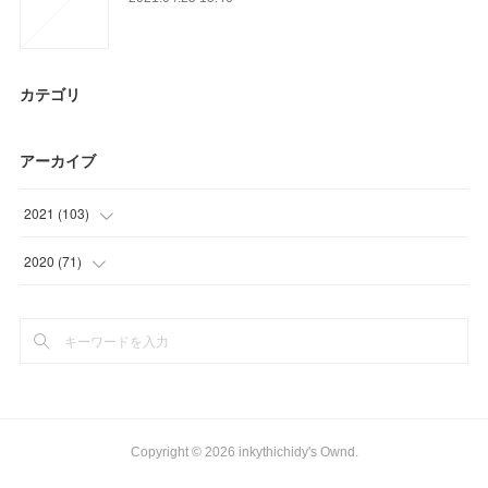
カテゴリ
アーカイブ
2021
(
103
)
(
27
)
2020
(
71
)
(
18
)
(
5
)
(
19
)
(
12
)
(
39
)
(
24
)
(
18
)
Copyright ©
2026
inkythichidy's Ownd
.